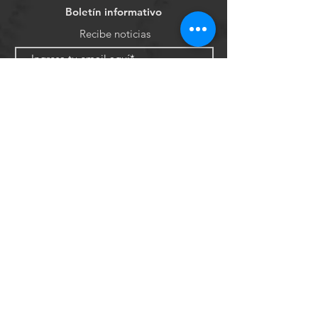
Boletín informativo
Recibe noticias
Suscribirse
Tarjetas de crédito
Tarjetas de débito
© 2035 Creado por Moreno
Experience con
Wix.com