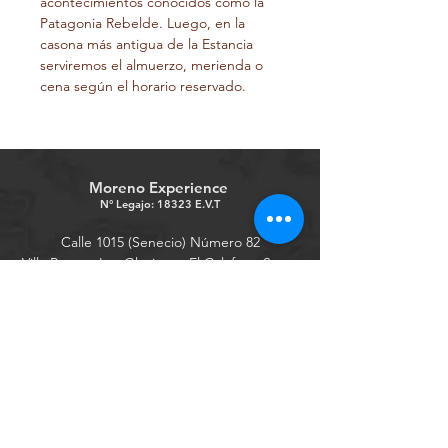
acontecimientos conocidos como la 
Patagonia Rebelde. Luego, en la 
casona más antigua de la Estancia 
serviremos el almuerzo, merienda o 
cena según el horario reservado.
Moreno Experience
N° Legajo: 18323 E.V.T
Calle 1015 (Senecio) Número 82
Villa Parque Los Glaciares, El Calafate, Santa
Cruz
Hernan D'Angelo +54 9 2966 55-0224
Moreno Experience
+54 9 2966 64-9233
morenoexperience.calafate@gmail.com