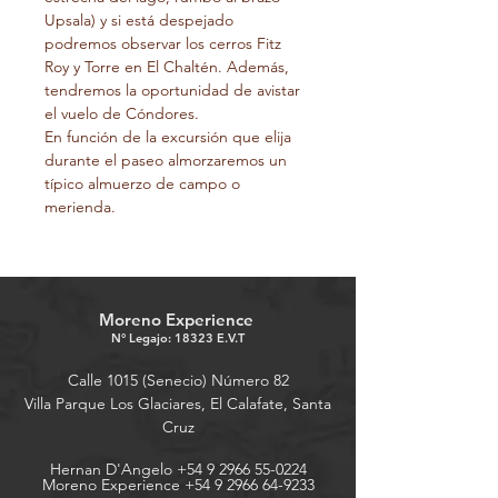
Upsala) y si está despejado 
podremos observar los cerros Fitz 
Roy y Torre en El Chaltén. Además, 
tendremos la oportunidad de avistar 
el vuelo de Cóndores.

En función de la excursión que elija 
durante el paseo almorzaremos un 
típico almuerzo de campo o 
merienda.
Moreno Experience
N° Legajo: 18323 E.V.T
Calle 1015 (Senecio) Número 82
Villa Parque Los Glaciares, El Calafate, Santa
Cruz
Hernan D'Angelo +54 9 2966 55-0224
Moreno Experience
+54 9 2966 64-9233