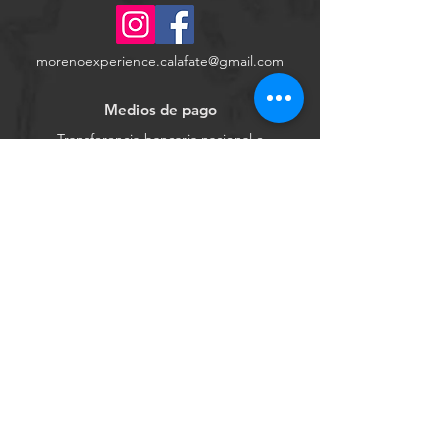
morenoexperience.calafate@gmail.com
Medios de pago
Transferencia bancaria nacional e
internacional, tarjeta de débito, tarjeta de
crédito, efectivo, depósito, link de pago.
Sociales
Boletín informativo
Recibe noticias
Suscribirse